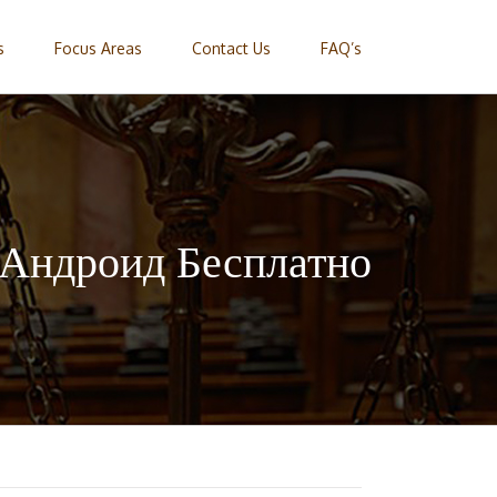
s
Focus Areas
Contact Us
FAQ’s
 Андроид Бесплатно