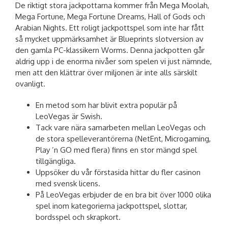
De riktigt stora jackpottarna kommer från Mega Moolah,
Mega Fortune, Mega Fortune Dreams, Hall of Gods och
Arabian Nights. Ett roligt jackpottspel som inte har fått
så mycket uppmärksamhet är Blueprints slotversion av
den gamla PC-klassikern Worms. Denna jackpotten går
aldrig upp i de enorma nivåer som spelen vi just nämnde,
men att den klättrar över miljonen är inte alls särskilt
ovanligt.
En metod som har blivit extra populär på
LeoVegas är Swish.
Tack vare nära samarbeten mellan LeoVegas och
de stora spelleverantörerna (NetEnt, Microgaming,
Play ’n GO med flera) finns en stor mängd spel
tillgängliga.
Uppsöker du vår förstasida hittar du fler casinon
med svensk licens.
På LeoVegas erbjuder de en bra bit över 1000 olika
spel inom kategorierna jackpottspel, slottar,
bordsspel och skrapkort.