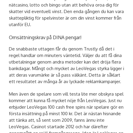
nätcasino, lotto och bingo utan att behöva oroa dig för
skatter vid eventuell vinst. Den enda gången du kan vara
skattepliktig för spelvinster är om din vinst kommer från
utanför EU.
Omsättningskrav på DINA pengar!
De snabbaste uttagen får du genom Trustly då det i
regel handlar om minuters väntetid. Väljer du att få dina
utbetalningar genom andra metoder kan det dröja flera
bankdagar. Mångt och mycket av LeoVegas styrka ligger i
att deras varumärke är så pass välkänt. Detta är såklart
ett resultatet av många år av lyckade reklamkampanjer.
Men även de spelare som vill testa lite mer obskyra spel
kommer att kunna få mycket nöje från LeoVegas. Just nu
erbjuder LeoVegas 100 cash free spins när spelare gör en
första insättning på minst 100 kr. Det är nästan hisnande
att tänka att, så sent som 2009, fanns ännu inte
LeoVegas. Casinot startade 2012 och har därefter