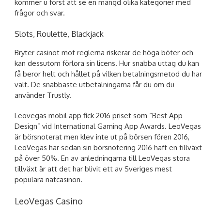
kommer u först att se en mängd olika kategorier med
frågor och svar.
Slots, Roulette, Blackjack
Bryter casinot mot reglerna riskerar de höga böter och
kan dessutom förlora sin licens. Hur snabba uttag du kan
få beror helt och hållet på vilken betalningsmetod du har
valt. De snabbaste utbetalningarna får du om du
använder Trustly.
Leovegas mobil app fick 2016 priset som “Best App
Design” vid International Gaming App Awards. LeoVegas
är börsnoterat men klev inte ut på börsen fören 2016,
LeoVegas har sedan sin börsnotering 2016 haft en tillväxt
på över 50%. En av anledningarna till LeoVegas stora
tillväxt är att det har blivit ett av Sveriges mest
populära nätcasinon.
LeoVegas Casino